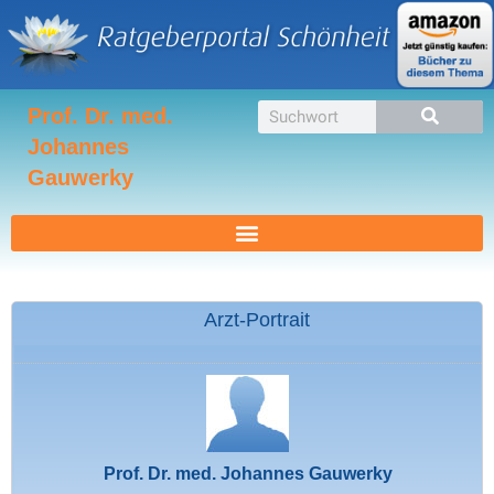
Zum
Inhalt
springen
Suche
Prof. Dr. med.
Johannes
Gauwerky
Arzt-Portrait
Prof. Dr. med. Johannes Gauwerky