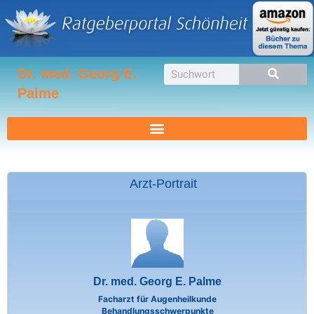
Zum
Inhalt
springen
Suche
Dr. med. Georg E.
Palme
Arzt-Portrait
Dr. med. Georg E. Palme
Facharzt für Augenheilkunde
Behandlungsschwerpunkte