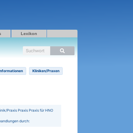
s
Lexikon
Suche
Informationen
Kliniken/Praxen
linik/Praxis Praxis Praxis für HNO
ehandlungen durch: