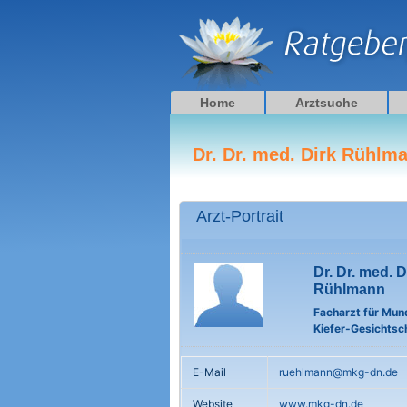
Zum
Inhalt
springen
Home
Arztsuche
Dr. Dr. med. Dirk Rühlm
Arzt-Portrait
Dr. Dr. med. D
Rühlmann
Facharzt für Mun
Kiefer-Gesichtsch
E-Mail
ruehlmann@mkg-dn.de
Website
www.mkg-dn.de