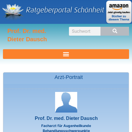
Zum
Inhalt
springen
Suche
Prof. Dr. med.
Dieter Dausch
Arzt-Portrait
Prof. Dr. med. Dieter Dausch
Facharzt für Augenheilkunde
Behandlungsschwerpunkte