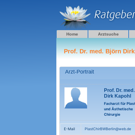
Zum
Inhalt
springen
Home
Arztsuche
Prof. Dr. med. Björn Dir
Arzt-Portrait
Prof. Dr. med
Dirk Kapohl
Facharzt für Plas
und Ästhetische
Chirurgie
E-Mail
PlastChirBWBerlin@web.de