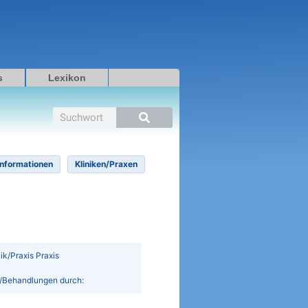
s
Lexikon
Suche
Informationen
Kliniken/Praxen
inik/Praxis Praxis
en/Behandlungen durch: