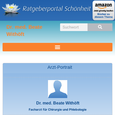
Zum
Inhalt
springen
Suche
Dr. med. Beate
Withöft
Arzt-Portrait
Dr. med. Beate Withöft
Facharzt für Chirurgie und Phlebologie