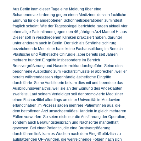
Aus Berlin kam dieser Tage eine Meldung über eine
Schadenersatzforderung gegen einen Mediziner, dessen fachliche
Eignung für die angebotenen Schönheitsoperationen zumindest
fraglich scheint. Wie der Tagesspiegel berichtete, sagen aktuell vier
ehemalige Patientinnen gegen den 46-jährigen Arzt Manuel H. aus.
Dieser soll in verschiedenen Kliniken praktiziert haben, darunter
unter anderem auch in Berlin. Der sich als Schönheitschirurg
bezeichnende Mediziner hatte keine Fachausbildung im Bereich
Plastische und Ästhetische Chirurgie, aber bereits seit Jahren
mehrere hundert Eingriffe insbesondere im Bereich
Brustvergrößerung und Nasenkorrektur durchgeführt. Seine einst
begonnene Ausbildung zum Facharzt musste er abbrechen, weil er
bereits währenddessen eigenhändig ästhetische Eingriffe
durchführte. Seine Ausbilderin bekam dies mit und beendete das
Ausbildungsverhältnis, weil sie an der Eignung des Angeklagten
zweifelte. Laut seinem Verteidiger soll der promovierte Mediziner
einen Facharzttitel allerdings an einer Universität in Moldawien
erlangt haben.Im Prozess sagen mehrere Patientinnen aus, die
dem betroffenen Arzt unsachgemäßes Handeln in gleich mehreren
Fällen vorwerfen. So seien nicht nur die Ausführung der Operation,
sondern auch Beratungsgespräch und Nachsorge mangelhaft
gewesen. Bei einer Patientin, die eine Brustvergrößerung
durchführen ließ, kam es Wochen nach dem Eingriff plötzlich zu
aufplatzenden OP-Wunden, die weitreichende Folgen nach sich