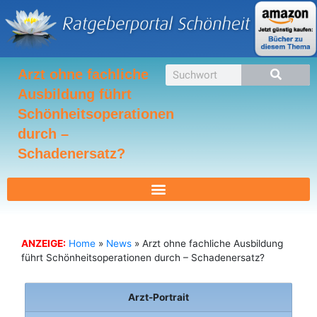
Zum
Inhalt
springen
Suche
Arzt ohne fachliche
Ausbildung führt
Schönheitsoperationen
durch –
Schadenersatz?
ANZEIGE:
Home
»
News
»
Arzt ohne fachliche Ausbildung
führt Schönheitsoperationen durch – Schadenersatz?
Arzt-Portrait