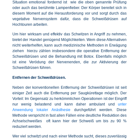
Situation emotional fordernd ist  wie die oben genannte Prüfung
oder auch das berühmte Lampenfieber. Der Körper bereitet sich in
diesem Moment auf die Herausforderung vor und sorgt durch das
vegetative Nervensystem dafür, dass die Schweißdrüsen auf
Hochtouren arbeiten.
Um hier wirksam und effektiv das Schwitzen in Angriff zu nehmen,
bietet der Handel genügend Möglichkeiten. Wem diese Alternativen
nicht weiterhelfen, kann auch medizinische Methoden in Erwägung
ziehen  hierzu zählen insbesondere die operative Entfernung der
Schweißdrüsen und die Behandlung mit Botox. Ebenfalls möglich
ist eine Verödung der Nervenenden, die zur Aktivierung der
Schweißdrüsen führen.
Entfernen der Schweißdrüsen.
Neben der konventionellen Entfernung der Schweißdrüsen ist seit
einiger Zeit auch die Entfernung per Saugkürettage möglich. Der
Vorteil: Im Gegensatz zu herkömmlichen Operationen ist der Eingriff
nur wenig belastend und kann daher ambulant und
unter
Anwendung lokaler Anästhesie
durchgeführt werden. Diese
Methode verspricht in fast allen Fällen eine deutliche Reduktion des
Achselschweißes  oft kann hier der Schweiß um bis zu 90 %
reduziert werden.
Wer viel schwitzt und nach einer Methode sucht, dieses zuverlässig